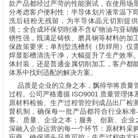
款产品都经过严苛的性能测试，在使用场
分考虑客户便利性：半导体划片液常温下
洗后硅粉无残留，为半导体晶元切割提
境；全合成环保切削液不含矿物油与亚硝
锈性强，既满足铸铁、磨具钢等材料的加
保政策要求；单剂型洗槽剂（防焊用）仅
焊显影槽清洗干净，大幅提升了生产效率
体封装，还是普通金属切削加工，客户都
体系中找到适配的解决方案。
品质是企业的立身之本，飘得华将质量
过程。公司严格遵循 ISO9001 质量管理
原材料检验、生产过程管控到成品出厂检
督机制，确保每一批产品都符合行业标准
客、质量、企业之本；服务、创新、企业之
深融入企业运营的每一个环节：原材料采
应商，确保源头品质可控；生产过程中实