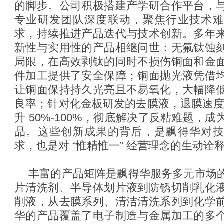
的脚步。公司积极搭建产学研合作平台，
专业研发团队深度联动，聚焦行业技术
求，持续推进产品迭代与技术创新。多年
新性与实用性的产品相继问世：无氟钛蚀
局限，在高效剥钛的同时不损伤铜面和金
件加工提供了安全保障；铜面抛光液凭借
让铜面保持持久光亮且不易氧化，大幅降
良率；针对化金板研发的去膜液，退膜速度较
升 50%-100%，彻底解决了反粘难题，
品。这些创新成果的背后，是飘得华对
求，也是对 “惟精惟一” 经营理念的生动诠
丰富的产品矩阵是飘得华服务多元市场
片清洗剂、半导体划片液到防锈切削乳化
削液，从去膜系列、清洁清洗系列到化学
华的产品覆盖了电子制造与金属加工的多