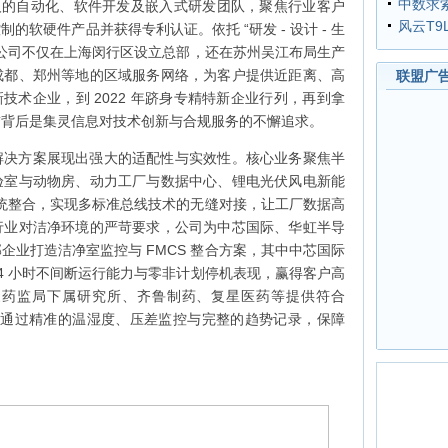
中数求
多人的自动化、软件开发及嵌入式研发团队，聚焦行业客户
风云T9
软硬件产品并获得专利认证。依托 “研发 - 设计 - 生
体化模式，公司不仅在上海闵行区设立总部，还在苏州吴江布局生产
成都、郑州等地的区域服务网络，为客户提供近距离、高
联盟广
新技术企业，到 2022 年跻身专精特新企业行列，再到拿
誉背后是集灵信息对技术创新与合规服务的不懈追求。
解决方案展现出强大的适配性与实效性。核心业务聚焦半
验室与动物房、动力工厂与数据中心、锂电光伏风电新能
务系统整合，实现多标准总线技术的无缝对接，让工厂数据高
行业对洁净环境的严苛要求，公司为中芯国际、华虹半导
企业打造洁净室监控与 FMCS 整合方案，其中中芯国际
 24 小时不间断运行能力与零非计划停机表现，赢得客户高
家药监局下属研究所、齐鲁制药、复星医药等提供符合
 系统，通过精准的温湿度、压差监控与完整的趋势记录，保障