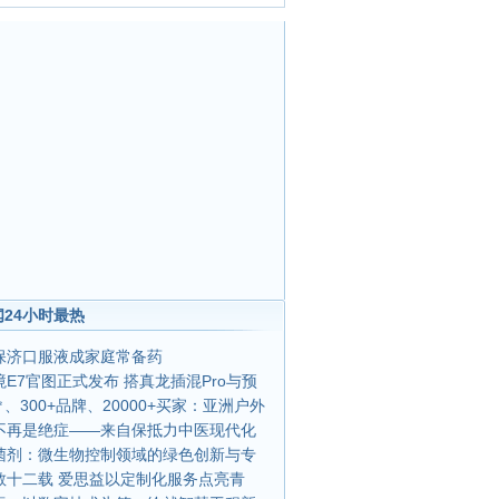
24小时最热
保济口服液成家庭常备药
E7官图正式发布 搭真龙插混Pro与预
0㎡、300+品牌、20000+买家：亚洲户外
不再是绝症——来自保抵力中医现代化
菌剂：微生物控制领域的绿色创新与专
教十二载 爱思益以定制化服务点亮青