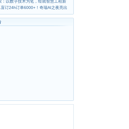
索：以数字技术为笔，绘就智慧工程新
L盲订24h订单6000+！奇瑞AI之夜亮出
告