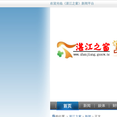
欢迎光临《湛江之窗》新闻平台
首页
新闻
娱体
财
当
前位置: >
湛江之窗
>
新闻
> 正文